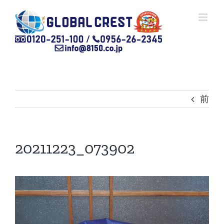
Skip
to
content
前
20211223_073902