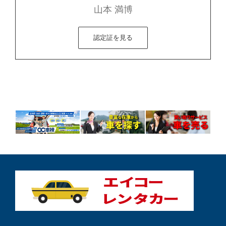
山本 満博
認定証を見る