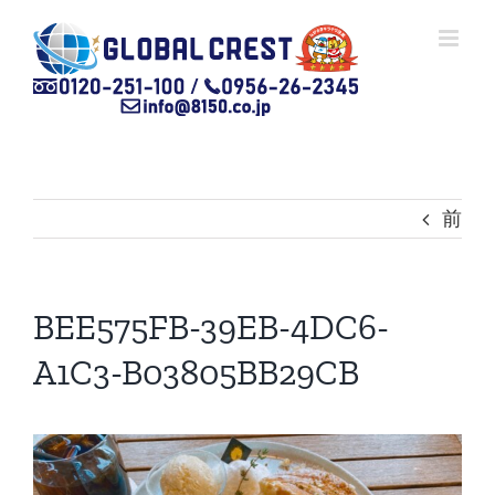
Skip
to
content
前
BEE575FB-39EB-4DC6-
A1C3-B03805BB29CB