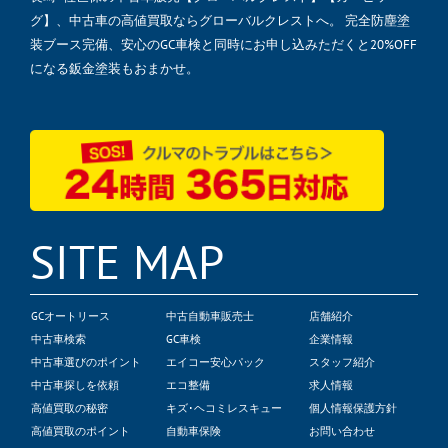
グ】、中古車の高値買取ならグローバルクレストへ。 完全防塵塗
装ブース完備、安心のGC車検と同時にお申し込みただくと20%OFF
になる鈑金塗装もおまかせ。
SITE MAP
GCオートリース
中古自動車販売士
店舗紹介
中古車検索
GC車検
企業情報
中古車選びのポイント
エイコー安心パック
スタッフ紹介
中古車探しを依頼
エコ整備
求人情報
高値買取の秘密
キズ･ヘコミレスキュー
個人情報保護方針
高値買取のポイント
自動車保険
お問い合わせ