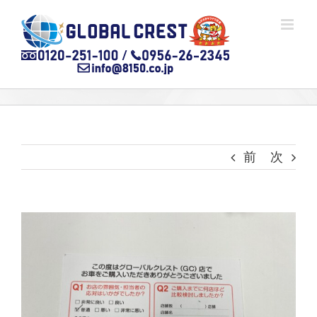
Skip
to
content
前
次