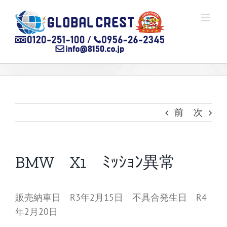
Skip
to
content
前
次
BMW X1 ﾐｯｼｮﾝ異常
販売納車日 R3年2月15日 不具合発生日 R4
年2月20日