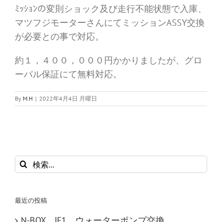
ﾐｯｼｮﾝの変則ショック及び走行不能状態で入庫、
マツフジモーターさんにてミッションASSY交換
が必要との事で対応。
約１，４００，０００円かかりましたが、グロ
ーバル保証にて無料対応。
By
M.H
|
2022年4月4日 月曜日
検
索
…
最近の投稿
N-BOX JF1 ウォーターポンプ交換