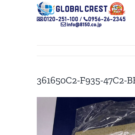
Skip
to
content
361650C2-F935-47C2-