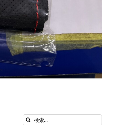
検
索
…