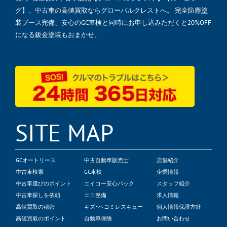
グ】、中古車の高値買取ならグローバルクレストへ。 完全防塵塗
装ブース完備、安心のGC車検と同時にお申し込みただくと20%OFF
になる鈑金塗装もおまかせ。
SITE MAP
GCオートリース
中古自動車販売士
店舗紹介
中古車検索
GC車検
企業情報
中古車選びのポイント
エイコー安心パック
スタッフ紹介
中古車探しを依頼
エコ整備
求人情報
高値買取の秘密
キズ･ヘコミレスキュー
個人情報保護方針
高値買取のポイント
自動車保険
お問い合わせ