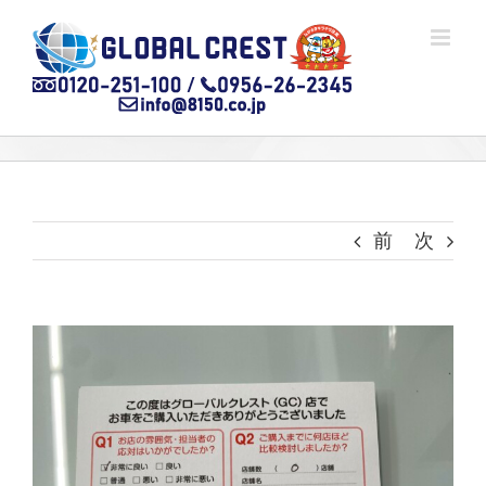
Skip
to
content
前
次