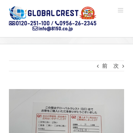
Skip
to
content
前
次