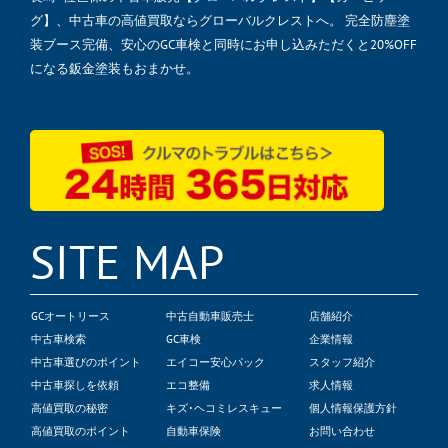
グ】、中古車の高値買取ならグローバルクレストへ。 完全防塵塗
装ブース完備、安心のGC車検と同時にお申し込みただくと20%OFF
になる鈑金塗装もおまかせ。
SITE MAP
GCオートリース
中古自動車販売士
店舗紹介
中古車検索
GC車検
企業情報
中古車選びのポイント
エイコー安心パック
スタッフ紹介
中古車探しを依頼
エコ整備
求人情報
高値買取の秘密
キズ･ヘコミレスキュー
個人情報保護方針
高値買取のポイント
自動車保険
お問い合わせ