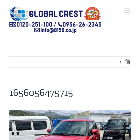
Skip
to
content
前
1656056475715