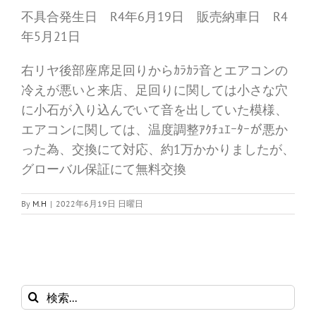
不具合発生日 R4年6月19日 販売納車日 R4
年5月21日
右リヤ後部座席足回りからｶﾗｶﾗ音とエアコンの
冷えが悪いと来店、足回りに関しては小さな穴
に小石が入り込んでいて音を出していた模様、
エアコンに関しては、温度調整ｱｸﾁｭｴｰﾀｰが悪か
った為、交換にて対応、約1万かかりましたが、
グローバル保証にて無料交換
By
M.H
|
2022年6月19日 日曜日
検
索