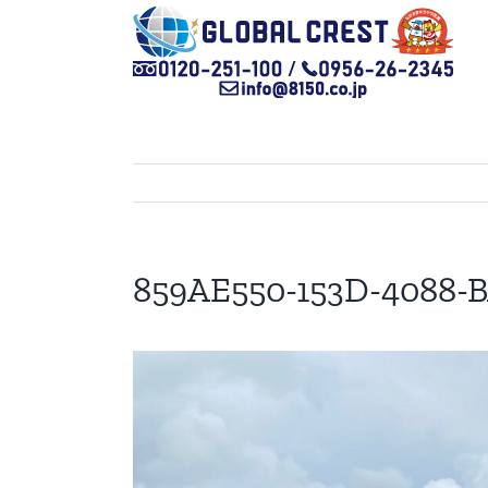
Skip
to
content
859AE550-153D-4088