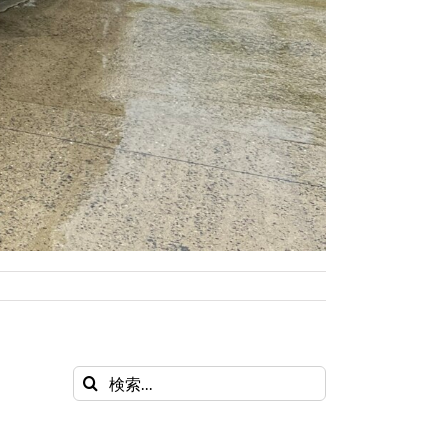
検
索
…