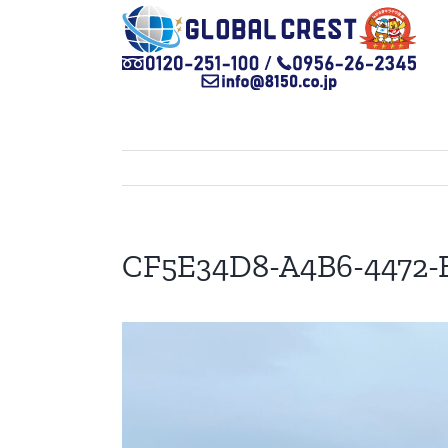
Skip
to
content
CF5E34D8-A4B6-4472