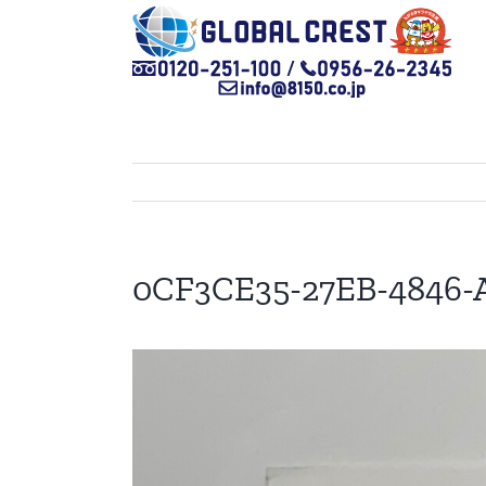
Skip
to
content
0CF3CE35-27EB-4846-