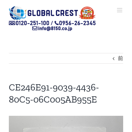
Skip
to
content
前
CE246E91-9039-4436-
80C5-06C005AB955E