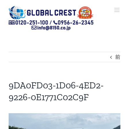
Skip
to
content
前
9DA0FD03-1D06-4ED2-
9226-0E1771C02C9F