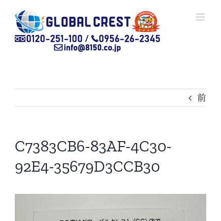
Skip
to
content
前
C7383CB6-83AF-4C30-
92E4-35679D3CCB30