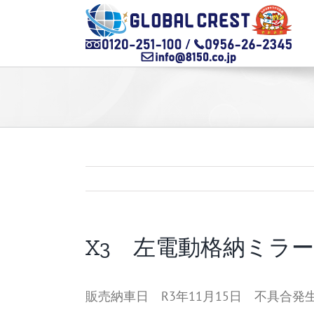
Skip
to
content
X3 左電動格納ミラ
販売納車日 R3年11月15日 不具合発生