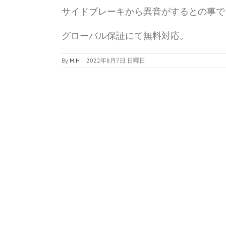
サイドブレーキから異音がするとの事で
グローバル保証にて無料対応。
By
M.H
|
2022年8月7日 日曜日