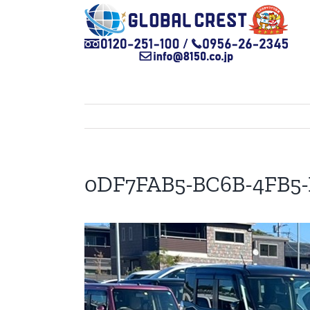
Skip
to
content
0DF7FAB5-BC6B-4FB5