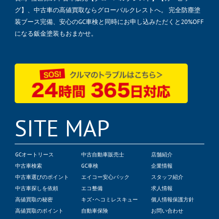
グ】、中古車の高値買取ならグローバルクレストへ。 完全防塵塗
装ブース完備、安心のGC車検と同時にお申し込みただくと20%OFF
になる鈑金塗装もおまかせ。
SITE MAP
GCオートリース
中古自動車販売士
店舗紹介
中古車検索
GC車検
企業情報
中古車選びのポイント
エイコー安心パック
スタッフ紹介
中古車探しを依頼
エコ整備
求人情報
高値買取の秘密
キズ･ヘコミレスキュー
個人情報保護方針
高値買取のポイント
自動車保険
お問い合わせ