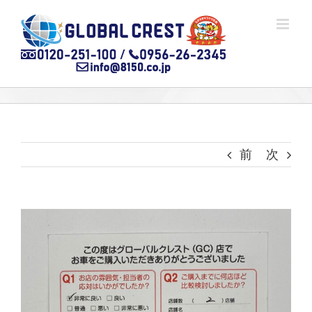
Skip
to
content
前
次