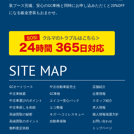
装ブース完備、安心のGC車検と同時にお申し込みただくと20%OFF
になる鈑金塗装もおまかせ。
SITE MAP
GCオートリース
中古自動車販売士
店舗紹介
中古車検索
GC車検
企業情報
中古車選びのポイント
エイコー安心パック
スタッフ紹介
中古車探しを依頼
エコ整備
求人情報
高値買取の秘密
キズ･ヘコミレスキュー
個人情報保護方針
高値買取のポイント
自動車保険
お問い合わせ
無料査定依頼
トップページ