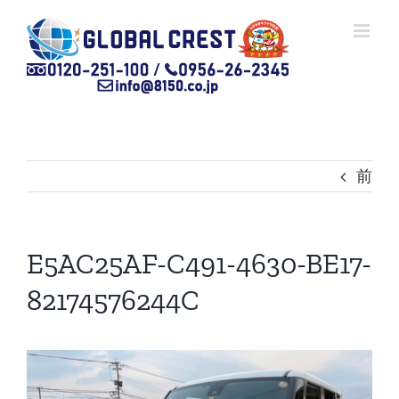
Skip
to
content
前
E5AC25AF-C491-4630-BE17-
82174576244C