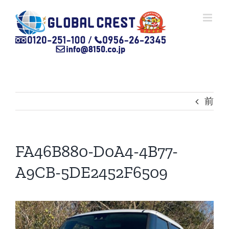
Skip
to
content
前
FA46B880-D0A4-4B77-
A9CB-5DE2452F6509