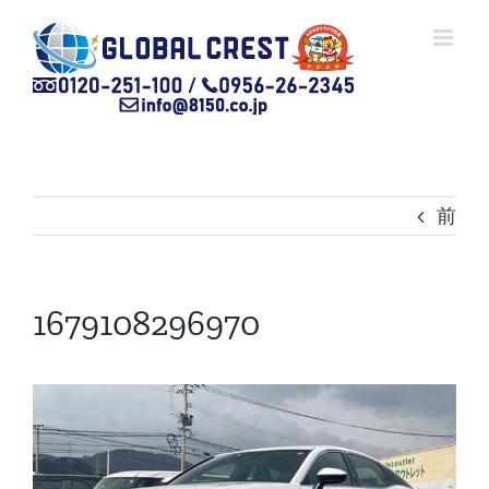
Skip
to
content
前
1679108296970