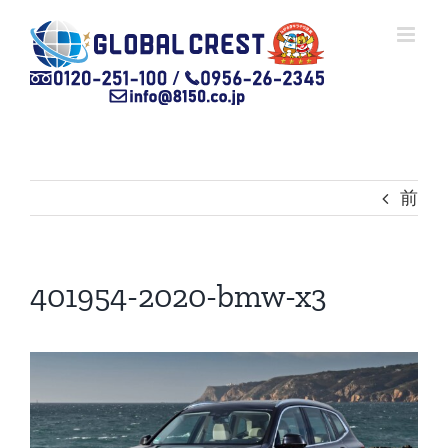
Skip
to
content
前
401954-2020-bmw-x3