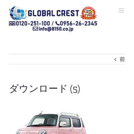
Skip
to
content
前
ダウンロード (5)