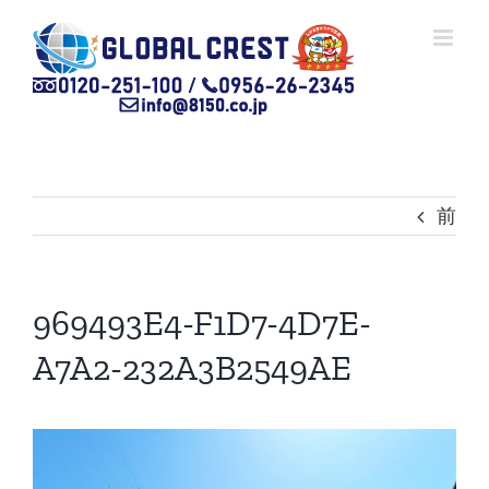
Skip
to
content
前
969493E4-F1D7-4D7E-
A7A2-232A3B2549AE