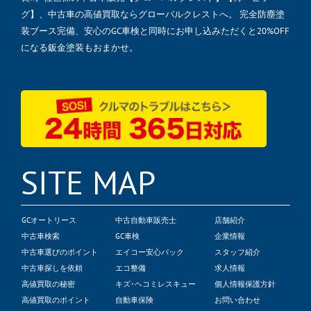
グ】、中古車の高値買取ならグローバルクレストへ。 完全防塵塗
装ブース完備、安心のGC車検と同時にお申し込みただくと20%OFF
になる鈑金塗装もおまかせ。
SITE MAP
GCオートリース
中古自動車販売士
店舗紹介
中古車検索
GC車検
企業情報
中古車選びのポイント
エイコー安心パック
スタッフ紹介
中古車探しを依頼
エコ整備
求人情報
高値買取の秘密
キズ･ヘコミレスキュー
個人情報保護方針
高値買取のポイント
自動車保険
お問い合わせ