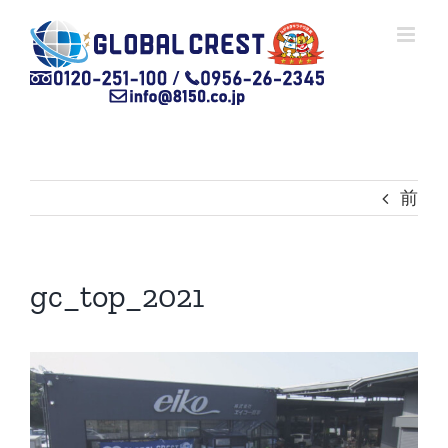
Skip
to
content
前
gc_top_2021