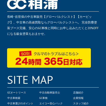
長崎･佐世保の中古車販売【グローバルクレスト】【カービッ
グ】、中古車の高値買取ならグローバルクレストへ。 完全防塵塗
装ブース完備、安心のGC車検と同時にお申し込みただくと20%OFF
になる鈑金塗装もおまかせ。
SITE MAP
GCオートリース
中古自動車販売士
店舗紹介
中古車検索
GC車検
企業情報
中古車選びのポイント
エイコー安心パック
スタッフ紹介