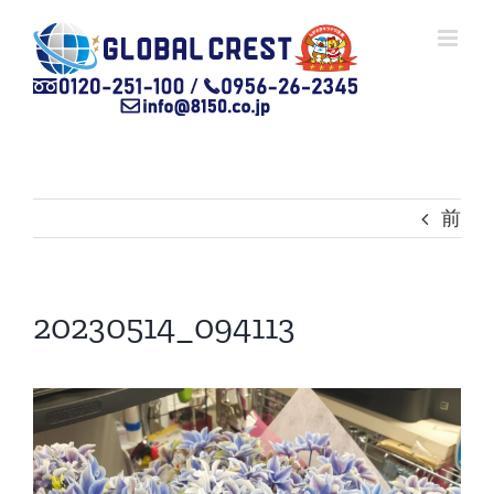
Skip
to
content
前
20230514_094113