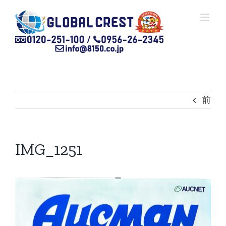
Skip
to
content
前
IMG_1251