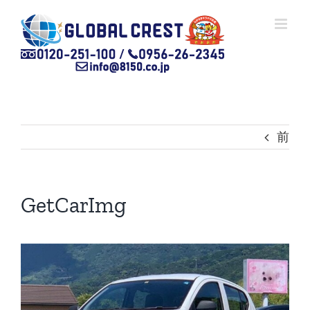
Skip
to
content
前
GetCarImg