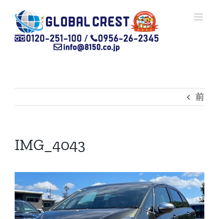
Skip
to
content
前
IMG_4043