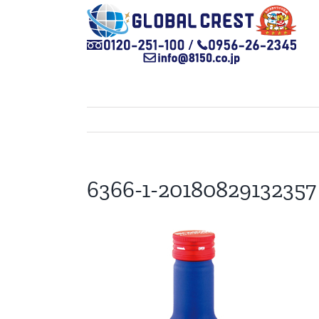
Skip
to
content
6366-1-20180829132357