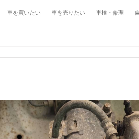
車を買いたい
車を売りたい
車検・修理