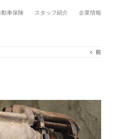
自動車保険
スタッフ紹介
企業情報
前