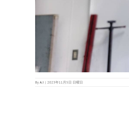
By
A.I
|
2023年11月5日 日曜日