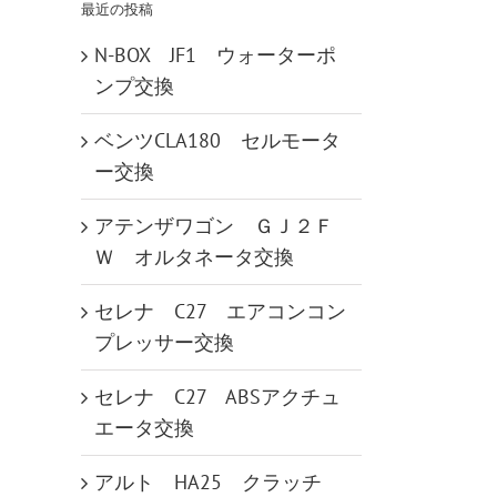
最近の投稿
N-BOX JF1 ウォーターポ
ンプ交換
ベンツCLA180 セルモータ
ー交換
アテンザワゴン ＧＪ２Ｆ
Ｗ オルタネータ交換
セレナ C27 エアコンコン
プレッサー交換
セレナ C27 ABSアクチュ
エータ交換
アルト HA25 クラッチ