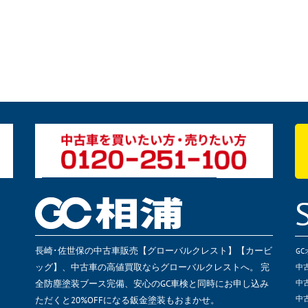
長崎･佐世保の中古車販売【グローバルクレスト】【カービ
G
ッグ】、中古車の高値買取ならグローバルクレストへ。 完
中
全防塵塗装ブース完備、安心のGC車検と同時にお申し込み
中
ただくと20%OFFになる鈑金塗装もおまかせ。
中