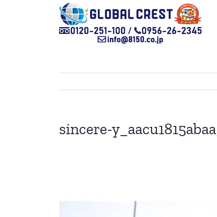
Skip
to
content
sincere-y_aacu1815aba