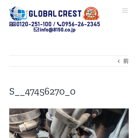
Skip
to
content
前
S__47456270_0