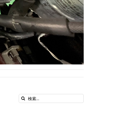
検
索
…