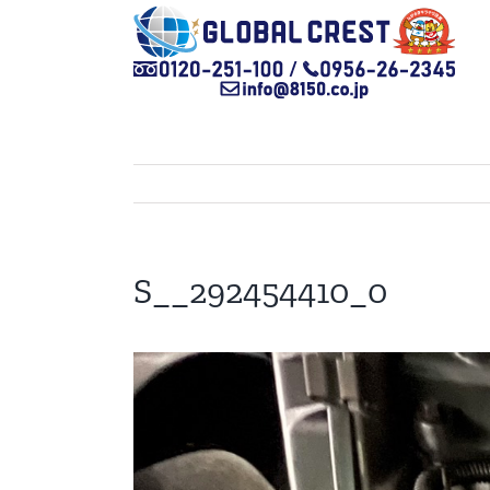
Skip
to
content
S__292454410_0