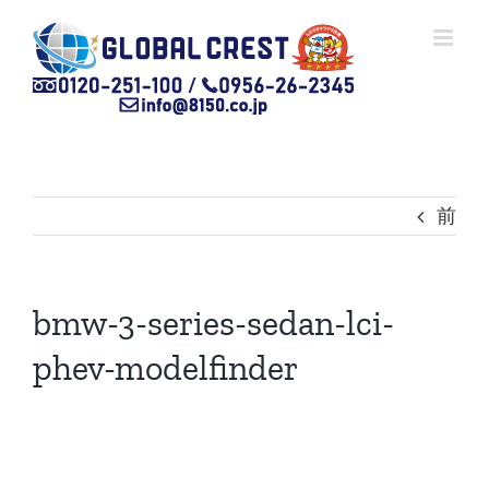
Skip
to
content
前
bmw-3-series-sedan-lci-
phev-modelfinder