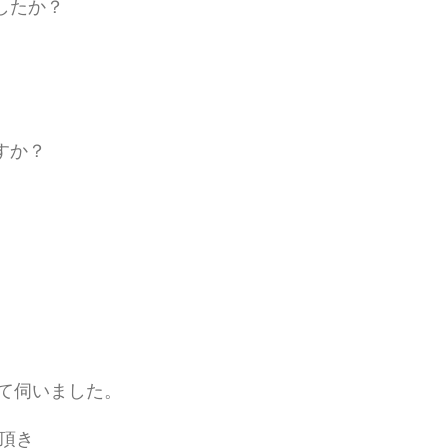
したか？
すか？
見て伺いました。
頂き