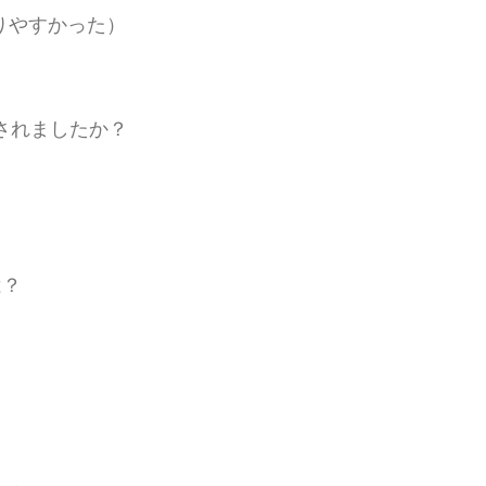
りやすかった）
されましたか？
は？
）