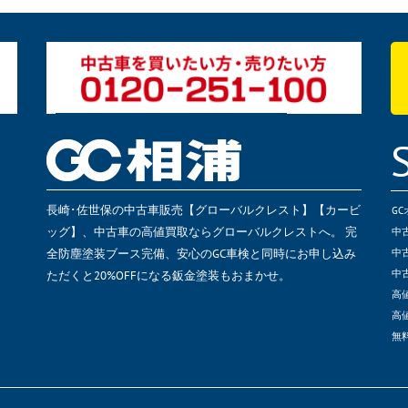
長崎･佐世保の中古車販売【グローバルクレスト】【カービ
G
ッグ】、中古車の高値買取ならグローバルクレストへ。 完
中
全防塵塗装ブース完備、安心のGC車検と同時にお申し込み
中
ただくと20%OFFになる鈑金塗装もおまかせ。
中
高
高
無