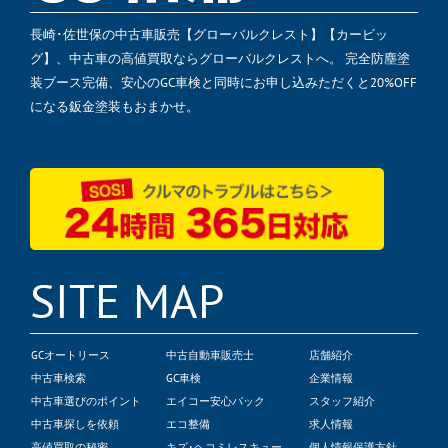
長崎･佐世保の中古車販売【グローバルクレスト】【カービッ
グ】、中古車の高値買取ならグローバルクレストへ。 完全防塵塗
装ブース完備、安心のGC車検と同時にお申し込みただくと20%OFF
になる鈑金塗装もおまかせ。
SITE MAP
GCオートリース
中古自動車販売士
店舗紹介
中古車検索
GC車検
企業情報
中古車選びのポイント
エイコー安心パック
スタッフ紹介
中古車探しを依頼
エコ整備
求人情報
高値買取の秘密
キズ･ヘコミレスキュー
個人情報保護方針