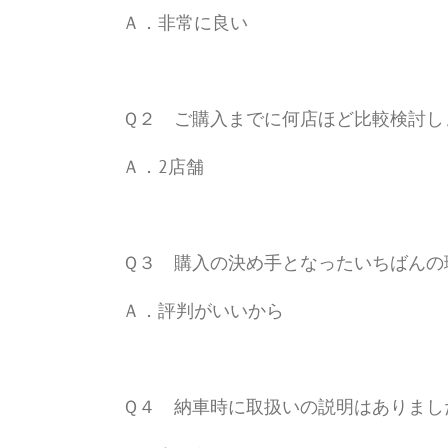
Ａ．非常に良い
Ｑ２ ご購入までに何店ほど比較検討し
Ａ．2店舗
Ｑ３ 購入の決め手となったいちばんの
Ａ．評判がいいから
Ｑ４ 納車時に取扱いの説明はありまし