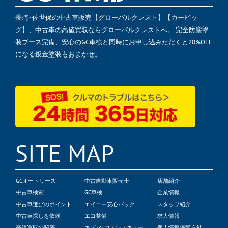
長崎･佐世保の中古車販売【グローバルクレスト】【カービッ
グ】、中古車の高値買取ならグローバルクレストへ。 完全防塵塗
装ブース完備、安心のGC車検と同時にお申し込みただくと20%OFF
になる鈑金塗装もおまかせ。
SITE MAP
GCオートリース
中古自動車販売士
店舗紹介
中古車検索
GC車検
企業情報
中古車選びのポイント
エイコー安心パック
スタッフ紹介
中古車探しを依頼
エコ整備
求人情報
高値買取の秘密
キズ･ヘコミレスキュー
個人情報保護方針