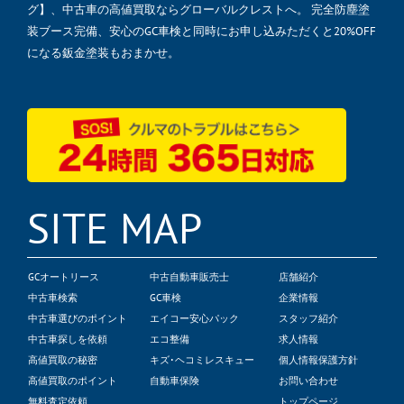
グ】、中古車の高値買取ならグローバルクレストへ。 完全防塵塗
装ブース完備、安心のGC車検と同時にお申し込みただくと20%OFF
になる鈑金塗装もおまかせ。
SITE MAP
GCオートリース
中古自動車販売士
店舗紹介
中古車検索
GC車検
企業情報
中古車選びのポイント
エイコー安心パック
スタッフ紹介
中古車探しを依頼
エコ整備
求人情報
高値買取の秘密
キズ･ヘコミレスキュー
個人情報保護方針
高値買取のポイント
自動車保険
お問い合わせ
無料査定依頼
トップページ