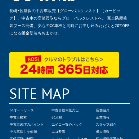
長崎･佐世保の中古車販売【グローバルクレスト】【カービッ
グ】、中古車の高値買取ならグローバルクレストへ。 完全防塵塗
装ブース完備、安心のGC車検と同時にお申し込みただくと20%OFF
になる鈑金塗装もおまかせ。
SITE MAP
GCオートリース
中古自動車販売士
店舗紹介
中古車検索
GC車検
企業情報
中古車選びのポイント
エイコー安心パック
スタッフ紹介
中古車探しを依頼
エコ整備
求人情報
高値買取の秘密
キズ･ヘコミレスキュー
個人情報保護方針