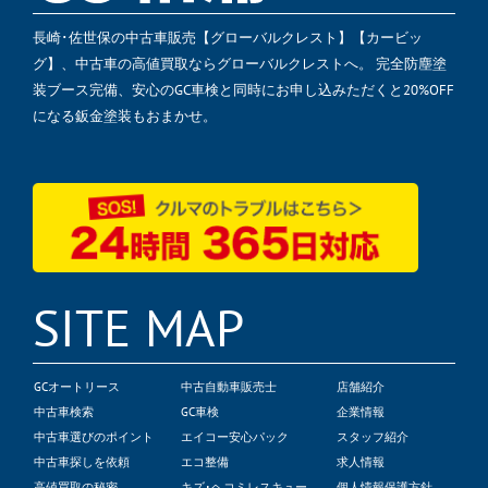
長崎･佐世保の中古車販売【グローバルクレスト】【カービッ
グ】、中古車の高値買取ならグローバルクレストへ。 完全防塵塗
装ブース完備、安心のGC車検と同時にお申し込みただくと20%OFF
になる鈑金塗装もおまかせ。
SITE MAP
GCオートリース
中古自動車販売士
店舗紹介
中古車検索
GC車検
企業情報
中古車選びのポイント
エイコー安心パック
スタッフ紹介
中古車探しを依頼
エコ整備
求人情報
高値買取の秘密
キズ･ヘコミレスキュー
個人情報保護方針