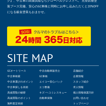
グ】、中古車の高値買取ならグローバルクレストへ。 完全防塵塗
装ブース完備、安心のGC車検と同時にお申し込みただくと20%OFF
になる鈑金塗装もおまかせ。
SITE MAP
GCオートリース
中古自動車販売士
店舗紹介
中古車検索
GC車検
企業情報
中古車選びのポイント
エイコー安心パック
スタッフ紹介
中古車探しを依頼
エコ整備
求人情報
高値買取の秘密
キズ･ヘコミレスキュー
個人情報保護方針
高値買取のポイント
自動車保険
お問い合わせ
無料査定依頼
トップページ