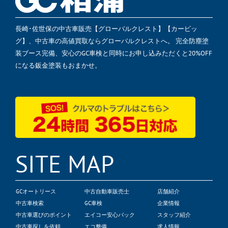
長崎･佐世保の中古車販売【グローバルクレスト】【カービッ
グ】、中古車の高値買取ならグローバルクレストへ。 完全防塵塗
装ブース完備、安心のGC車検と同時にお申し込みただくと20%OFF
になる鈑金塗装もおまかせ。
SITE MAP
GCオートリース
中古自動車販売士
店舗紹介
中古車検索
GC車検
企業情報
中古車選びのポイント
エイコー安心パック
スタッフ紹介
中古車探しを依頼
エコ整備
求人情報