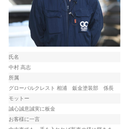
氏名
中村 高志
所属
グローバルクレスト 相浦 鈑金塗装部 係長
モットー
誠心誠意誠実に板金
お客様に一言