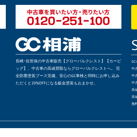
長崎･佐世保の中古車販売【グローバルクレスト】【カービ
G
ッグ】、中古車の高値買取ならグローバルクレストへ。 完
中
全防塵塗装ブース完備、安心のGC車検と同時にお申し込み
中
ただくと20%OFFになる鈑金塗装もおまかせ。
中
高
高
無